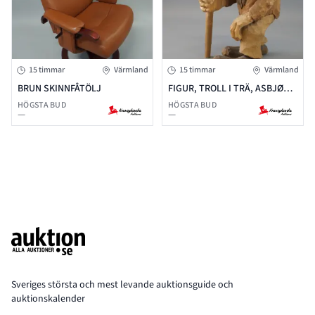
15 timmar
Värmland
15 timmar
Värmland
BRUN SKINNFÅTÖLJ
FIGUR, TROLL I TRÄ, ASBJØRN
RAANAA
HÖGSTA BUD
HÖGSTA BUD
—
—
Footer
Sveriges största och mest levande auktionsguide och
auktionskalender