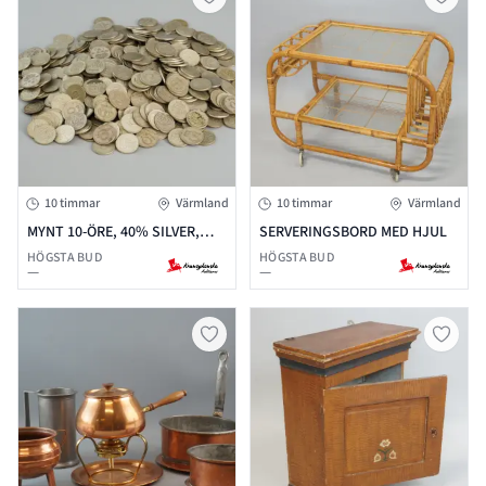
10 timmar
Värmland
10 timmar
Värmland
MYNT 10-ÖRE, 40% SILVER,
SERVERINGSBORD MED HJUL
SVERIGE.
HÖGSTA BUD
HÖGSTA BUD
—
—