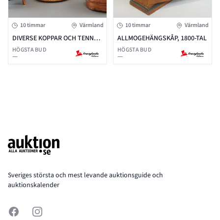
10 timmar
Värmland
10 timmar
Värmland
DIVERSE KOPPAR OCH TENN
ALLMOGEHÄNGSKÅP, 1800-TAL
FÖREMÅL
HÖGSTA BUD
HÖGSTA BUD
—
—
Footer
Sveriges största och mest levande auktionsguide och
auktionskalender
Facebook
Instagram