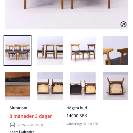
BILD 1 AV HANS J WEG
BILD 5 AV HANS J WEG
Slutar om
Högsta bud
8 månader 3 dagar
14000 SEK
Värdering: 20 000 SEK
2025-12-03 20:58
Spara i kalender