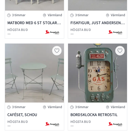
3 timmar
Värmland
3 timmar
Värmland
MATBORD MED 6 ST STOLAR,
FISKFIGUR, JUST ANDERSEN,
GUSTAVIANSK STIL, 1900-TAL
DANMARK
HÖGSTA BUD
HÖGSTA BUD
—
—
3 timmar
Värmland
3 timmar
Värmland
CAFÉSET, SCHOU
BORDSKLOCKA RETROSTIL
HÖGSTA BUD
HÖGSTA BUD
—
—