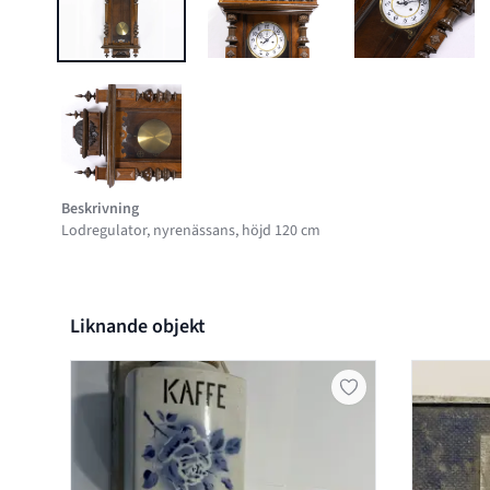
BILD 1 AV LODREGULATOR, NYRENÄSSANS, HÖJD 120 CM
BILD 2 AV LODREGULATOR, NYREN
BILD 3 AV 
BILD 5 AV LODREGULATOR, NYRENÄSSANS, HÖJD 120 CM
Beskrivning
Lodregulator, nyrenässans, höjd 120 cm
Liknande objekt