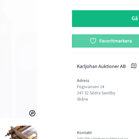
Gå 
Favoritmarkera
Karljohan Auktioner AB
Adress
Fogsvansen 14
247 32 Södra Sandby
Skåne
Kontakt
info@karljohanauktioner.se