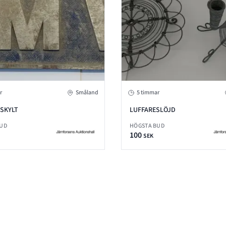
r
Småland
5 timmar
SKYLT
LUFFARESLÖJD
BUD
HÖGSTA BUD
100
SEK