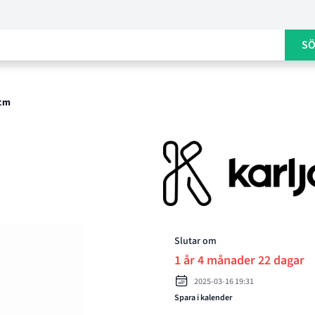
S
 cm
Product options
Slutar om
1 år 4 månader 22 dagar
2025-03-16 19:31
Spara i kalender