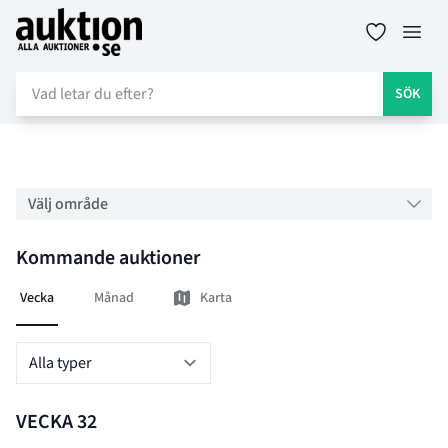
Auktion.se
Öppn
SÖK
Filter
Välj område
Kommande auktioner
Vecka
Månad
Karta
Kommande auktioner
VECKA 32