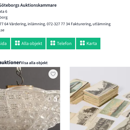
Göteborgs Auktionskammare
ata 6
borg
77 64 Värdering, inlämning. 072-327 77 34 Fakturering, utlämning
.se
ida
Alla objekt
Telefon
Karta
auktioner
Visa alla objekt