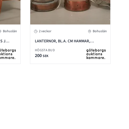
Bohuslän
2 veckor
Bohuslän
S J
LANTERNOR, BL.A. CM HAMMAR,
GÖTEBORG
HÖGSTA BUD
200
SEK