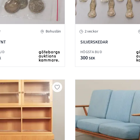
r
Bohuslän
2 veckor
YNT
SILVERSKEDAR
BUD
HÖGSTA BUD
300
K
SEK