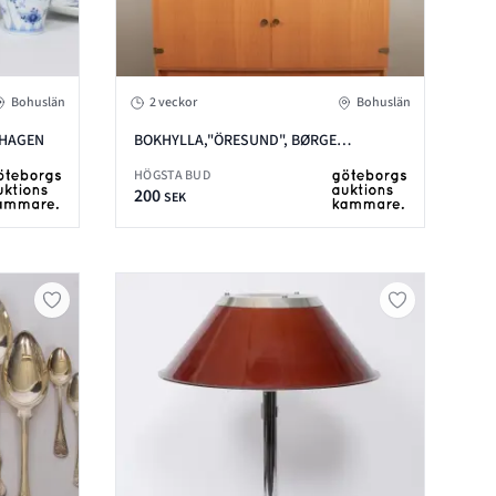
Bohuslän
2 veckor
Bohuslän
NHAGEN
BOKHYLLA,"ÖRESUND", BØRGE
MOGENSEN
HÖGSTA BUD
200
SEK