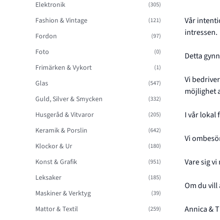
Elektronik
(305)
Vår intenti
Fashion & Vintage
(121)
intressen.
Fordon
(97)
Foto
(0)
Detta gynn
Frimärken & Vykort
(1)
Vi bedrive
Glas
(547)
möjlighet a
Guld, Silver & Smycken
(332)
I vår loka
Husgeråd & Vitvaror
(205)
Keramik & Porslin
(642)
Vi ombesör
Klockor & Ur
(180)
Vare sig vi
Konst & Grafik
(951)
Leksaker
(185)
Om du vill 
Maskiner & Verktyg
(39)
Annica & T
Mattor & Textil
(259)