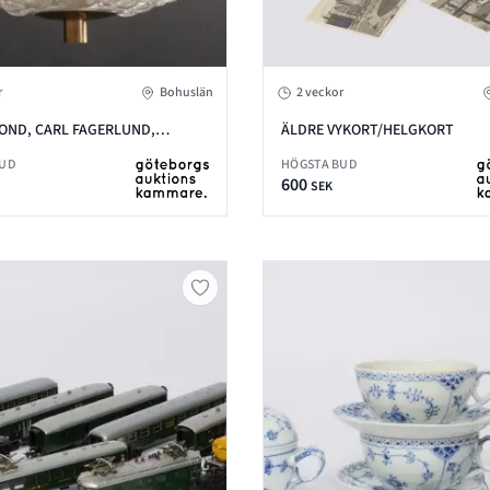
r
Bohuslän
2 veckor
OND, CARL FAGERLUND,
ÄLDRE VYKORT/HELGKORT
RS
BUD
HÖGSTA BUD
600
SEK