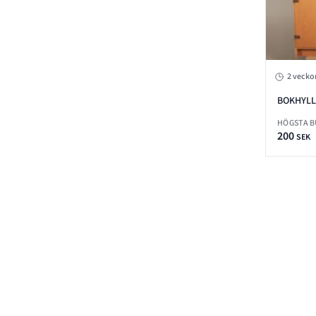
2 vecko
BOKHYLL
MOGENS
HÖGSTA 
200
SEK
Footer