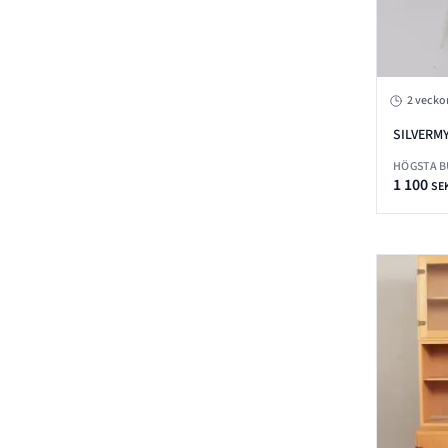
2 vecko
SILVERM
HÖGSTA 
1 100
SE