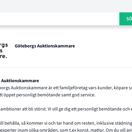
S
Göteborgs Auktionskammare
sets profil
s Auktionskammare
borgs Auktionskammare är ett familjeföretag vars kunder, köpare som 
 ett öppet personligt bemötande samt god service.
 ambtioner att bli störst. Vi vill ge dig ett personligt bemötande oc
vill behålla, så kommer vi och tar hand om resten, inklusive städnin
experter inom olika områden, som t.ex konst, mattor. Om du vill anli