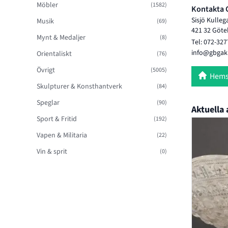
Möbler
(1582)
Kontakta 
Sisjö Kulleg
Musik
(69)
421 32 Göte
Mynt & Medaljer
(8)
Tel: 072-327
info@gbgak
Orientaliskt
(76)
Övrigt
(5005)
Hems
Skulpturer & Konsthantverk
(84)
Speglar
(90)
Aktuella 
Sport & Fritid
(192)
Vapen & Militaria
(22)
Vin & sprit
(0)