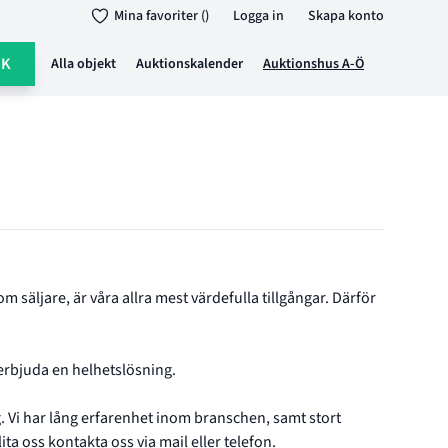
Mina favoriter ()
Logga in
Skapa konto
ÖK
Alla objekt
Auktionskalender
Auktionshus A-Ö
säljare, är våra allra mest värdefulla tillgångar. Därför
h erbjuda en helhetslösning.
g. Vi har lång erfarenhet inom branschen, samt stort
ta oss kontakta oss via mail eller telefon.