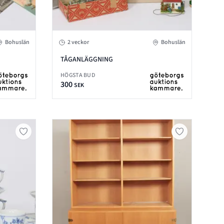
Bohuslän
2 veckor
Bohuslän
TÅGANLÄGGNING
HÖGSTA BUD
300
SEK