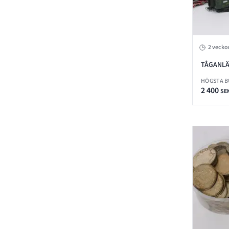
2 vecko
TÅGANL
HÖGSTA 
2 400
SE