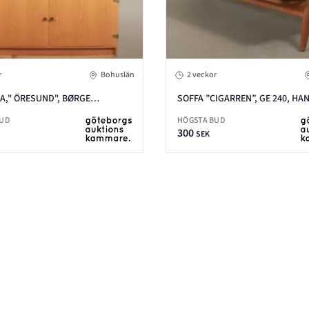
r
Bohuslän
2 veckor
A," ÖRESUND", BØRGE
SOFFA ”CIGARREN”, GE 240, HAN
EN
WEGNER
BUD
HÖGSTA BUD
300
SEK