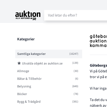
Auktion.se
Filter
Kategorier
Samtliga kategorier
(16247)
(139)
Utvalda objekt av auktion.se
Auktionshu
Göteborg
Vi på Göte
Allmoge
(30)
tror vi på
Båtar & Tillbehör
(6)
Belysning
(849)
Vi har inga
Böcker
(78)
Ta det du 
Bygg & Trädgård
(381)
nätverk av 