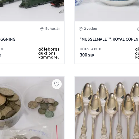
r
Bohuslän
2 veckor
ÄGGNING
"MUSSELMALET", ROYAL COPE
BUD
HÖGSTA BUD
300
K
SEK