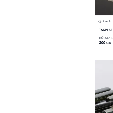
2 vecko
TAKPLAF
ORREFO
HÖGSTA 
300
SEK