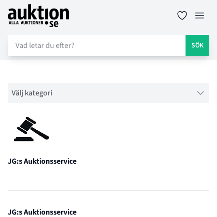
Auktion.se
Öppn
SÖK
Filter
Välj kategori
JG:s Auktionsservice
Auktionshusets profil
JG:s Auktionsservice