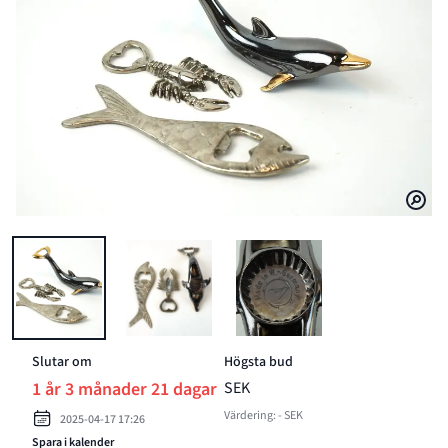
BILD 1 AV KAPSYLÖPPNARE, 3 ST, METALL, BL.A BMF, TYSKLAND.
Slutar om
Högsta bud
1 år 3 månader 21 dagar
SEK
Värdering: - SEK
2025-04-17 17:26
Spara i kalender