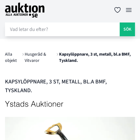
Auktion.se
Öppn
SÖK
Alla
Husgeråd &
Kapsylöppnare, 3 st, metall, bl.a BMF,
objekt
Vitvaror
Tyskland.
KAPSYLÖPPNARE, 3 ST, METALL, BL.A BMF,
TYSKLAND.