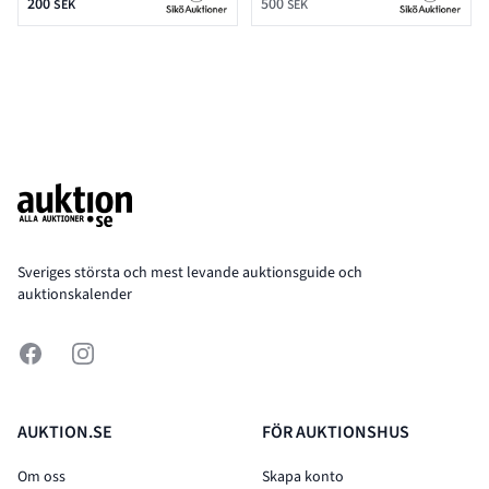
200
500
SEK
SEK
Footer
Sveriges största och mest levande auktionsguide och
auktionskalender
Facebook
Instagram
AUKTION.SE
FÖR AUKTIONSHUS
Om oss
Skapa konto