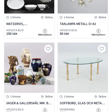
1 timme
Skåne
1 timme
Skåne
MATSERVIS,
TAKLAMPA METALL D=42
HUTSCHENREUTHER,
HÖGSTA BUD
HÖGSTA BUD
150
50
TYSKLAND, PORSLIN, 29-
SEK
SEK
DELAR
1 timme
Skåne
1 timme
Skåne
VASER & GALLERSKÅL MM. BLA
SOFFBORD, GLAS OCH METALL
TYSKLAND H=26 & MINDRE
H=46 L=115 B=80 CM
HÖGSTA BUD
VÄRDERING