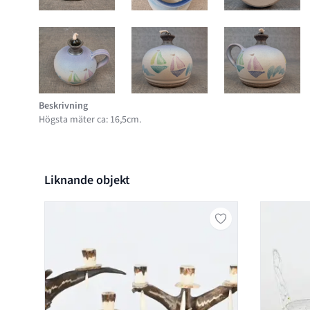
BILD 9 AV PATRICK BENTHAM RADLEY. 2 DELAR, KERAMIK
BILD 10 AV PATRICK BENTHAM RAD
BILD 11 AV
Beskrivning
Högsta mäter ca: 16,5cm.
Liknande objekt