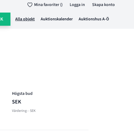
Mina favoriter ()
Logga in
Skapa konto
ÖK
Alla objekt
Auktionskalender
Auktionshus A-Ö
Högsta bud
SEK
Värdering: - SEK