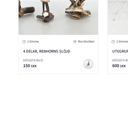
1 timme
Norrbotten
1 timme
4 DELAR, RENHORNS SLÖJD
UTEGRUP
HÖGSTA BUD
HÖGSTA 
150
600
SEK
SEK
Footer