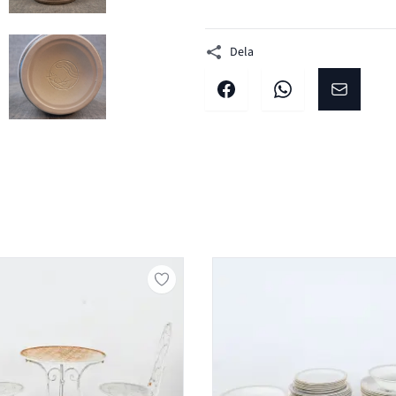
Dela
.
LEY. 2 DELAR, KERAMIK.
 PATRICK BENTHAM RADLEY. 2 DELAR, KERAMIK.
BILD 12 AV PATRICK BENTHAM RADLEY. 2 DELAR, KERAMIK.
Dela på facebook
Dela på WhatsApp
Dela på E-