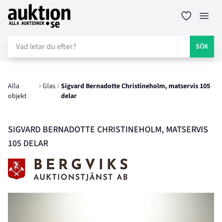
Auktion.se
Öppn
SÖK
Alla
Glas
Sigvard Bernadotte Christineholm, matservis 105
objekt
delar
SIGVARD BERNADOTTE CHRISTINEHOLM, MATSERVIS
105 DELAR