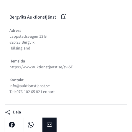
Bergviks Auktionstjänst
Adress
Lappstadsvägen 13 B
820 23 Bergvik
Hälsingland
Hemsida
https://www.auktionstjanst.se/sv-SE
Kontakt
info@auktionstjanst.se
Tel: 076-102 65 82 Lennart
Dela
Dela på facebook
Dela på WhatsApp
Dela på E-post