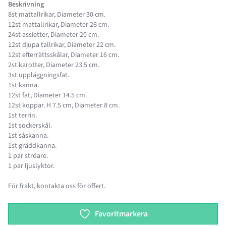
Beskrivning
8st mattallrikar, Diameter 30 cm.
12st mattallrikar, Diameter 26 cm.
24st assietter, Diameter 20 cm.
12st djupa tallrikar, Diameter 22 cm.
12st efterrättsskålar, Diameter 16 cm.
2st karotter, Diameter 23.5 cm.
3st uppläggningsfat.
1st kanna.
12st fat, Diameter 14.5 cm.
12st koppar. H 7.5 cm, Diameter 8 cm.
1st terrin.
1st sockerskål.
1st såskanna.
1st gräddkanna.
1 par ströare.
1 par ljuslyktor.
För frakt, kontakta oss för offert.
Product options
Favoritmarkera