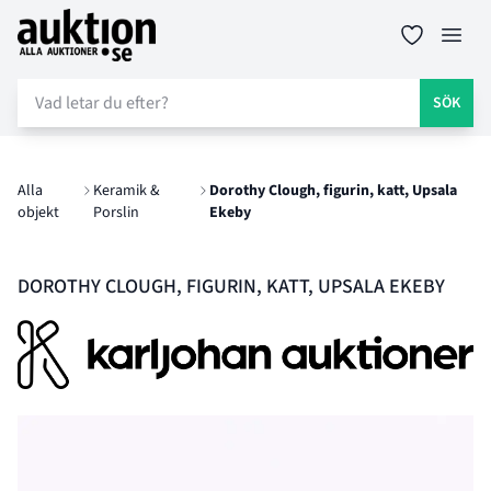
Auktion.se
Öppn
SÖK
Alla
Keramik &
Dorothy Clough, figurin, katt, Upsala
objekt
Porslin
Ekeby
DOROTHY CLOUGH, FIGURIN, KATT, UPSALA EKEBY