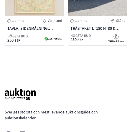
1 timme
Värmland
1 timme
Skåne
TAVLA, SIDENMÅLNING,
TRÄSTAKET L=180 H=80 &
RAMMÅTT: 89X115CM
MINDRE
HÖGSTA BUD
HÖGSTA BUD
450
250
SEK
SEK
Footer
Sveriges största och mest levande auktionsguide och
auktionskalender