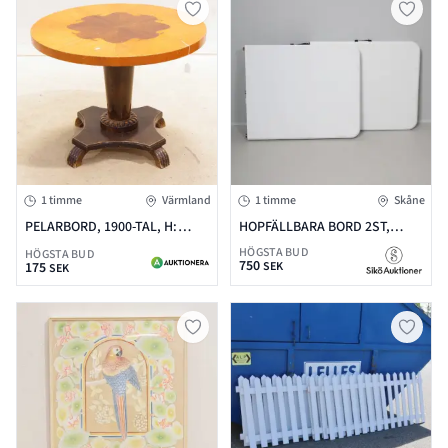
1 timme
Värmland
1 timme
Skåne
PELARBORD, 1900-TAL, H:
HOPFÄLLBARA BORD 2ST,
62CM D: 80CM
PLAST & METALL 180X75
HÖGSTA BUD
HÖGSTA BUD
750
175
SEK
SEK