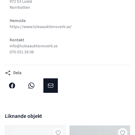
972 53 Luleå
Norrbotten
Hemsida
https://www.luleaauktionsverk.se/
Kontakt
info@luleaauktionsverk.se
070-551 58 08
Dela
Dela på facebook
Dela på WhatsApp
Dela på E-post
Liknande objekt