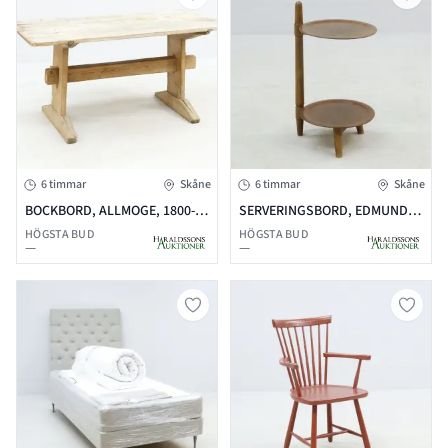
6 timmar
Skåne
6 timmar
Skåne
BOCKBORD, ALLMOGE, 1800-
SERVERINGSBORD, EDMUND
TAL
JÖRGENSEN, DANMARK,
HÖGSTA BUD
HÖGSTA BUD
—
—
VALNÖT