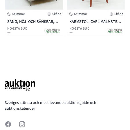
6 timmar
Skåne
6 timmar
Skåne
SÄNG, HÖJ- OCH SÄNKBAR,
KARMSTOL, CARL MALMSTEN,
EKENS ESSENS, 105X200CM,
LILLA ÅLAND, STOLAB, RÖD
HÖGSTA BUD
HÖGSTA BUD
—
—
MED GAVEL
Footer
Sveriges största och mest levande auktionsguide och
auktionskalender
Facebook
Instagram