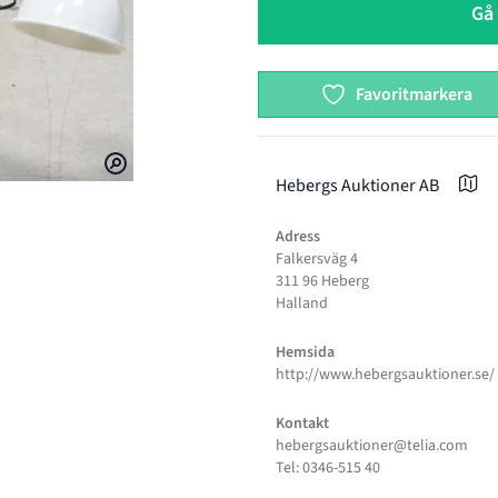
Gå 
Favoritmarkera
Hebergs Auktioner AB
Adress
Falkersväg 4
 PAOLO RIZZATTO
VÄGGLAMPA FLOS 265, PAOLO RIZZATTO
311 96 Heberg
Halland
Hemsida
http://www.hebergsauktioner.se/
Kontakt
hebergsauktioner@telia.com
Tel: 0346-515 40