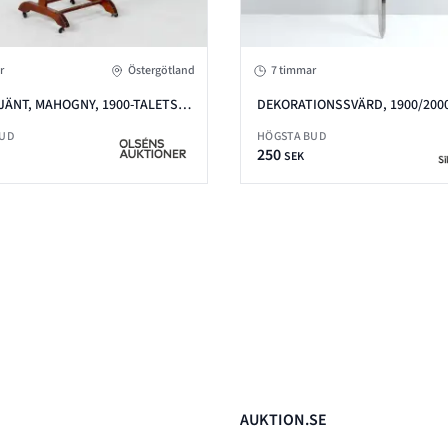
r
Östergötland
7 timmar
JÄNT, MAHOGNY, 1900-TALETS
DEKORATIONSSVÄRD, 1900/2000
LÄNGD 118 CM
BUD
HÖGSTA BUD
250
SEK
AUKTION.SE