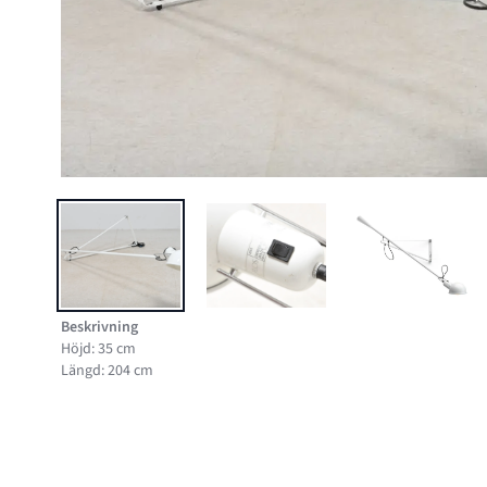
BILD 1 AV VÄGGLAMPA FLOS 265, PAOLO RIZZATTO
BILD 2 AV VÄGGLAMPA FLOS 265,
BILD 3 AV 
Beskrivning
Höjd: 35 cm
Längd: 204 cm