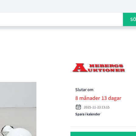
S
Product options
Slutar om
8 månader 13 dagar
2025-11-23 13:15
Spara i kalender