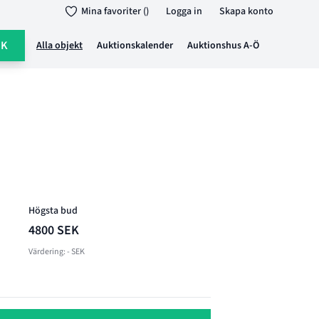
Mina favoriter ()
Logga in
Skapa konto
ÖK
Alla objekt
Auktionskalender
Auktionshus A-Ö
Högsta bud
4800 SEK
Värdering: - SEK