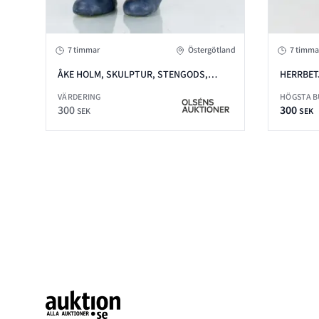
7 timmar
Östergötland
7 timma
ÅKE HOLM, SKULPTUR, STENGODS,
HERRBET
SIGNERAD
MITT
VÄRDERING
HÖGSTA 
300
300
SEK
SEK
Footer