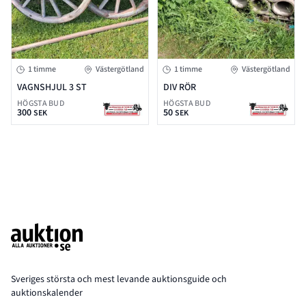
1 timme
Västergötland
1 timme
Västergötland
VAGNSHJUL 3 ST
DIV RÖR
HÖGSTA BUD
HÖGSTA BUD
300
50
SEK
SEK
Footer
Sveriges största och mest levande auktionsguide och
auktionskalender