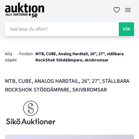
Auktion.se
Öppn
SÖK
Alla
Fordon
MTB, CUBE, Analog Hardtail, 26", 27", ställbara
objekt
RockShok Stöddämpare, skivbromsar
MTB, CUBE, ANALOG HARDTAIL, 26", 27", STÄLLBARA
ROCKSHOK STÖDDÄMPARE, SKIVBROMSAR