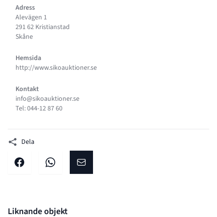
Adress
Alevägen 1
291 62 Kristianstad
Skåne
Hemsida
http://www.sikoauktioner.se
Kontakt
info@sikoauktioner.se
Tel: 044-12 87 60
Dela
Dela på facebook
Dela på WhatsApp
Dela på E-post
Liknande objekt