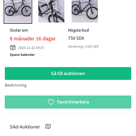
BILD 1 AV MTB, CUBE, ANALOG HARDTAIL, 26", 27", STÄLLBAR
BILD 2 AV MTB, CUBE, ANALOG HARDTAIL, 26
BILD 3 AV MTB, CUBE, ANA
Slutar om
Högsta bud
8 månader 16 dagar
750 SEK
Värdering: 1 000 SEK
2025-11-22 19:37
Spara i kalender
Gå till auktionen
Beskrivning
Product options
Favoritmarkera
Sikö Auktioner