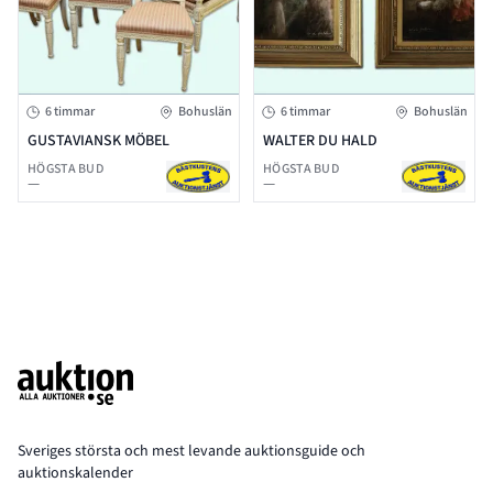
6 timmar
Bohuslän
6 timmar
Bohuslän
GUSTAVIANSK MÖBEL
WALTER DU HALD
HÖGSTA BUD
HÖGSTA BUD
—
—
Footer
Sveriges största och mest levande auktionsguide och
auktionskalender