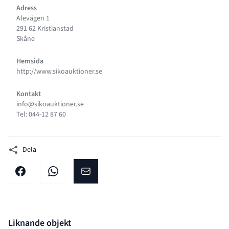
Adress
Alevägen 1
291 62 Kristianstad
Skåne
Hemsida
http://www.sikoauktioner.se
Kontakt
info@sikoauktioner.se
Tel: 044-12 87 60
Dela
Dela på facebook
Dela på WhatsApp
Dela på E-post
Liknande objekt