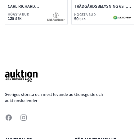
CARL RICHARD
TRÄDGÅRDSBELYSNING 6ST,
CARLENSTIERNA, OLJA PÅ DUK
PLAST, MOONRAYS
HÖGSTA BUD
HÖGSTA BUD
125
32X40, SIGNERAD PÅ
50
SEK
SEK
BAKSIDAN
Footer
Sveriges största och mest levande auktionsguide och
auktionskalender
Facebook
Instagram