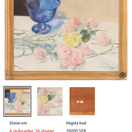
BILD 1 AV OLLE HJORTZBERG (1872-1959)
BILD 2 AV OLLE HJORTZBERG (1872-1959)
BILD 3 AV OLLE HJORTZBERG
Slutar om
Högsta bud
6 månader 26 dagar
26000 SEK