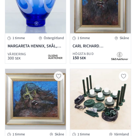
1 timme
Östergötland
1 timme
Skåne
MARGARETA HENNIX, SKÅL,
CARL RICHARD
GLAS, "ÖSTGÖTASKÅLEN",
CARLENSTIERNA, OLJA PÅ DUK
HÖGSTA BUD
VÄRDERING
150
REIJMYRE GLASBRUK,
40X32, SIGNERAD PÅ
300
SEK
SEK
1900-/2000-TAL
BAKSIDAN
1 timme
Skåne
1 timme
Värmland