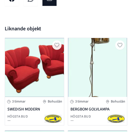
Dela på facebook
Dela på WhatsApp
Dela på E-post
Liknande objekt
3 timmar
Bohuslän
3 timmar
Bohuslän
SWEDISH MODERN
BERGBOM GOLVLAMPA
HÖGSTA BUD
HÖGSTA BUD
—
—