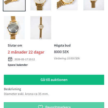
BILD 1 AV HERRARMBANDSUR, ANGELUS, CHRONODATO, 1940-TAL
BILD 2 AV HERRARMBANDSUR, ANGELUS, CHRO
BILD 3 AV HERRARMBANDSUR
BILD 4 A
BILD 5 AV HERRARMBANDSUR, ANGELUS, CHRONODATO, 1940-TAL
BILD 6 AV HERRARMBANDSUR, ANGELUS, CHRO
Slutar om
Högsta bud
2 månader 22 dagar
8000 SEK
Värdering: 10 000 SEK
2026-05-17 10:12
Spara i kalender
Gå till auktionen
Beskrivning
Diameter exkl. krona ca 35 mm.
Product options
Favoritmarkera