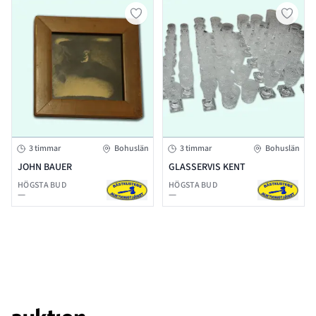
3 timmar
Bohuslän
3 timmar
Bohuslän
JOHN BAUER
GLASSERVIS KENT
HÖGSTA BUD
HÖGSTA BUD
—
—
Footer