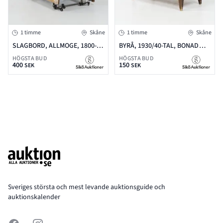
1 timme
Skåne
1 timme
Skåne
SLAGBORD, ALLMOGE, 1800-
BYRÅ, 1930/40-TAL, BONAD
TAL, 2 LÅDOR I SARGEN,
BJÖRK, BREDD 82 CM, HÖJD 70
HÖGSTA BUD
HÖGSTA BUD
400
150
ENKELGRINDAR, LÄNGD 178
CM, DJUP 42 CM
SEK
SEK
CM, BREDD 98 CM, HÖJD 76 CM
Footer
Sveriges största och mest levande auktionsguide och
auktionskalender