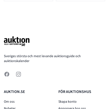
Footer
Sveriges största och mest levande auktionsguide och
auktionskalender
Facebook
Instagram
AUKTION.SE
FÖR AUKTIONSHUS
Om oss
Skapa konto
Nyheter
Annonsera hos oss