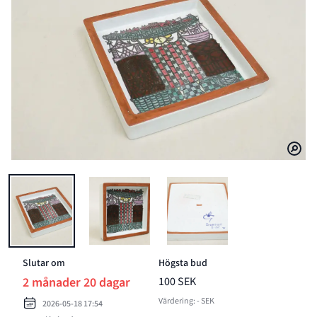
BILD 1 AV FAT, "KARNEVAL", STIG LINDBERG, STUDIOHANDEN, G
BILD 2 AV FAT, "KARNEVAL", STIG LINDBERG,
BILD 3 AV FAT, "KARNEVAL"
Slutar om
Högsta bud
2 månader 20 dagar
100 SEK
Värdering: - SEK
2026-05-18 17:54