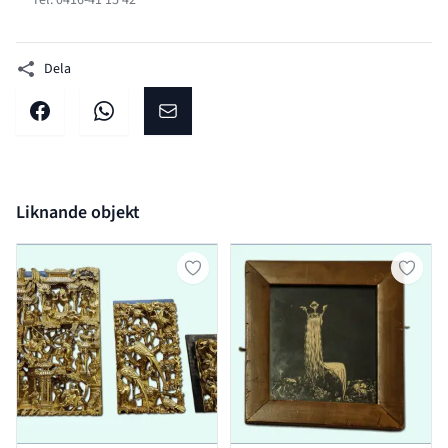
Tel. 0416-41 15 42
Dela
Dela på facebook
Dela på WhatsApp
Dela på E-post
Liknande objekt