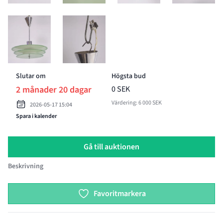
BILD 9 AV TAKARMATUR, METALL/GLAS, OIDENTIFIERAD FORMGIVA
BILD 10 AV TAKARMATUR, METALL/GLAS, OIDEN
Slutar om
Högsta bud
2 månader 20 dagar
0 SEK
Värdering: 6 000 SEK
2026-05-17 15:04
Spara i kalender
Gå till auktionen
Beskrivning
Product options
Favoritmarkera