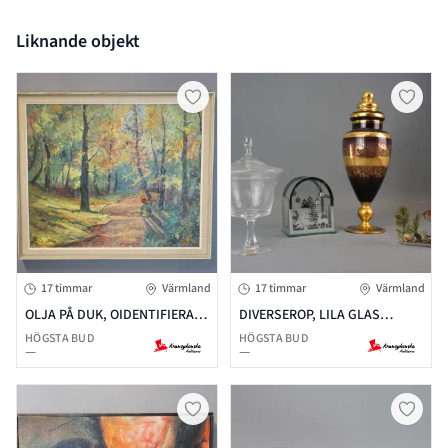
Liknande objekt
17 timmar
Värmland
17 timmar
Värmland
OLJA PÅ DUK, OIDENTIFIERAD
DIVERSEROP, LILA GLAS
KONSTNÄR, SIGNERAD
LOCKURNA ITALIEN, ÅFORS
HÖGSTA BUD
HÖGSTA BUD
—
—
KRISTALL BONBONJÄRER, MM.