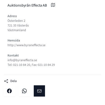
Auktionsbyrån Effecta AB
Adress
Österleden 2
721 35 Västerås
Västmanland
Hemsida
http://www.byraneffecta.se
Kontakt
info@byraneffecta.se
Tel: 021-10 84 20, Fax: 021-10 84 29
Dela
Dela på facebook
Dela på WhatsApp
Dela på E-post