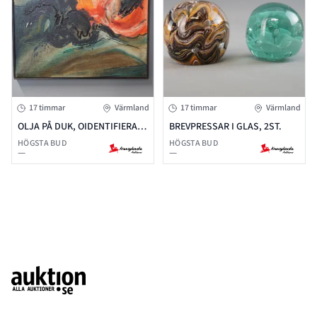
17 timmar
Värmland
17 timmar
Värmland
OLJA PÅ DUK, OIDENTIFIERAD
BREVPRESSAR I GLAS, 2ST.
KONSTNÄR, SIGNERAD
HÖGSTA BUD
HÖGSTA BUD
—
—
Footer