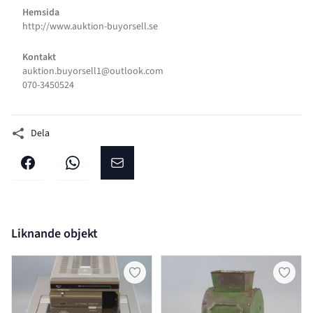
Hemsida
http://www.auktion-buyorsell.se
Kontakt
auktion.buyorsell1@outlook.com
070-3450524
Dela
Dela på facebook
Dela på WhatsApp
Dela på E-post
Liknande objekt