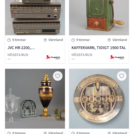
9 timmar
Värmland
9 timmar
Värmland
JVC HR-2200,
KAFFEKVARN, TIDIGT 1900-TAL
VIDEOBANDSPELARE, TIDIGT
HÖGSTA BUD
HÖGSTA BUD
—
—
1980-TAL
9 timmar
Värmland
9 timmar
Värmland