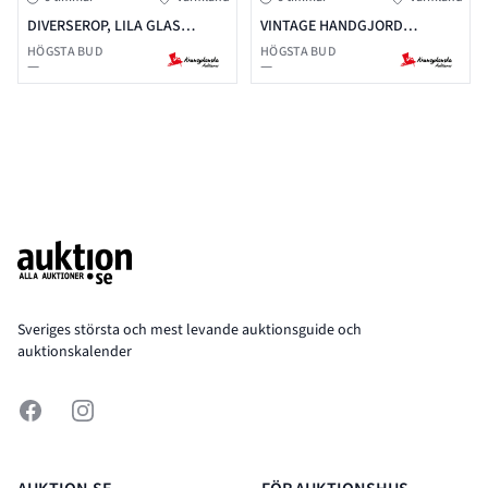
DIVERSEROP, LILA GLAS
VINTAGE HANDGJORD
LOCKURNA ITALIEN, ÅFORS
EGYPTISK TALLRIK I KOPPAR
HÖGSTA BUD
HÖGSTA BUD
—
—
KRISTALL BONBONJÄRER, MM.
Footer
Sveriges största och mest levande auktionsguide och
auktionskalender
Facebook
Instagram