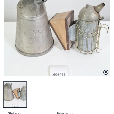
BILD 1 AV OLJEKANNA 5 LIT, RÖKPUST TILL BIODLING, TIDIGT 190
Slutar om
Högsta bud