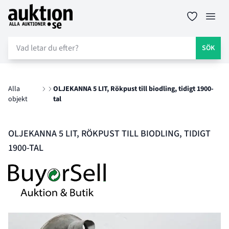
Auktion.se
Öppn
SÖK
Alla
OLJEKANNA 5 LIT, Rökpust till biodling, tidigt 1900-
objekt
tal
OLJEKANNA 5 LIT, RÖKPUST TILL BIODLING, TIDIGT
1900-TAL