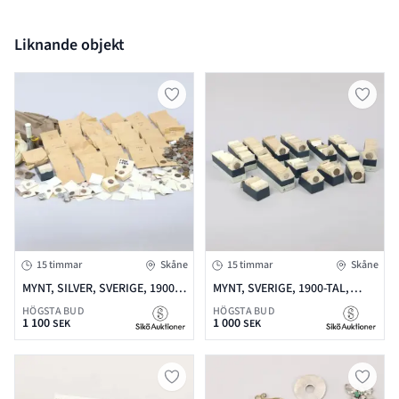
Liknande objekt
15 timmar
Skåne
15 timmar
Skåne
MYNT, SILVER, SVERIGE, 1900-
MYNT, SVERIGE, 1900-TAL,
TAL
DELVIS SILVER
HÖGSTA BUD
HÖGSTA BUD
1 100
1 000
SEK
SEK