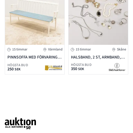
15 timmar
Värmland
15 timmar
Skåne
PINNSOFFA MED FÖRVARING,
HALSBAND, 2 ST, ARMBAND,
EDSBYVERKEN, 1900-TALETS
BROSCH, RINGAR, HÄNGE,
HÖGSTA BUD
HÖGSTA BUD
350
ANDRA HÄLFT, SITS KLÄDD I
SILVER V=46 G + ARMBAND,
250
SEK
SEK
GALON, B: 161CM
BROSCH OCH ÖRHÄNGE
(BRUKSSLITAGE)
Footer