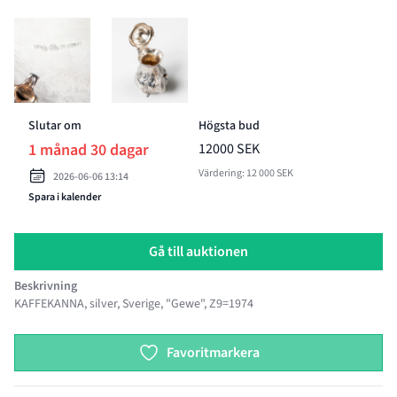
BILD 5 AV KAFFEKANNA
BILD 6 AV KAFFEKANNA
Slutar om
Högsta bud
1 månad 30 dagar
12000 SEK
Värdering: 12 000 SEK
2026-06-06 13:14
Spara i kalender
Gå till auktionen
Beskrivning
KAFFEKANNA, silver, Sverige, "Gewe", Z9=1974
Product options
Favoritmarkera