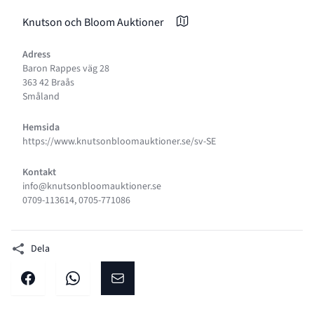
Knutson och Bloom Auktioner
Adress
Baron Rappes väg 28
363 42 Braås
Småland
Hemsida
https://www.knutsonbloomauktioner.se/sv-SE
Kontakt
info@knutsonbloomauktioner.se
0709-113614, 0705-771086
Dela
Dela på facebook
Dela på WhatsApp
Dela på E-post