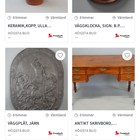
8 timmar
Värmland
8 timmar
Värmland
KERAMIK,KOPP, ULLA
VÄGGKLOCKA, SIGN. B.P.
NILSSON- ARVIKA
WOLSTENHOLME NORMANBY
HÖGSTA BUD
HÖGSTA BUD
—
—
8 timmar
Värmland
8 timmar
Värmland
VÄGGPLÅT, JÄRN
ANTIKT SKRIVBORD,
NYRENÄSSANS STIL, SENT
HÖGSTA BUD
HÖGSTA BUD
—
—
1800-TAL