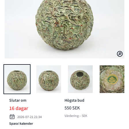
BILD 1 AV SIGURD ERIKSSON, VAS, KERAMIK, BERGÅSEN, BETTNA.
BILD 2 AV SIGURD ERIKSSON, VAS, KERAMIK, 
BILD 3 AV SIGURD ERIKSSON
BILD 4 A
Slutar om
Högsta bud
16 dagar
550 SEK
Värdering: - SEK
2026-07-21 21:34
Spara i kalender