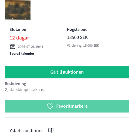
BILD 5 AV STIG BLOMBERG, "FRITIDSFLICKAN", SKULPTUR, PA
Slutar om
Högsta bud
12 dagar
13500 SEK
Värdering: 15 000 SEK
2026-07-26 19:41
Spara i kalender
Gå till auktionen
Beskrivning
Gjutarstämpel saknas.
Product options
Favoritmarkera
Ystads auktioner