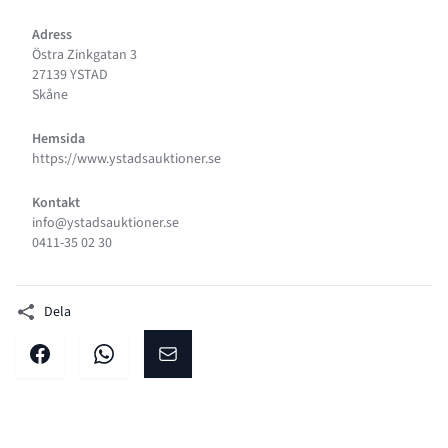
Adress
Östra Zinkgatan 3
27139 YSTAD
Skåne
Hemsida
https://www.ystadsauktioner.se
Kontakt
info@ystadsauktioner.se
0411-35 02 30
Dela
Dela på facebook
Dela på WhatsApp
Dela på E-post