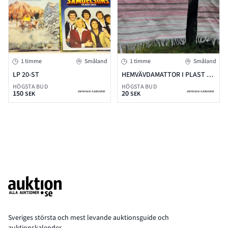
1 timme
Småland
1 timme
Småland
LP 20-ST
HEMVÄVDAMATTOR I PLAST &
TYG 2-ST
HÖGSTA BUD
HÖGSTA BUD
150
20
SEK
SEK
Footer
Sveriges största och mest levande auktionsguide och