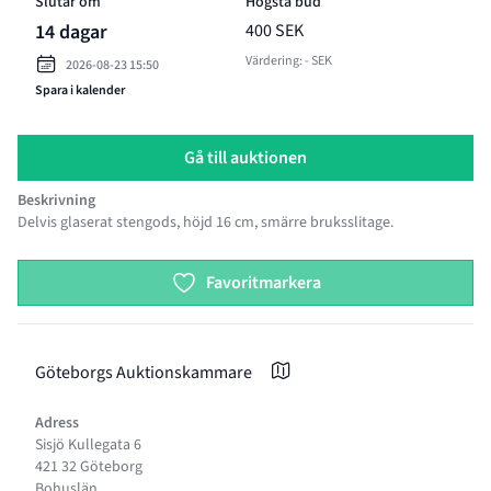
Slutar om
Högsta bud
14 dagar
400 SEK
Värdering: - SEK
2026-08-23 15:50
Spara i kalender
Gå till auktionen
Beskrivning
Delvis glaserat stengods, höjd 16 cm, smärre bruksslitage.
Product options
Favoritmarkera
Göteborgs Auktionskammare
Adress
Sisjö Kullegata 6
421 32 Göteborg
Bohuslän