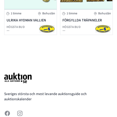
1 timme
Bohuslän
1 timme
Bohuslän
ULRIKA HYDMAN VALLIEN
FÖRGYLLDA TRÄPANELER
HÖGSTA BUD
HÖGSTA BUD
—
—
Footer
Sveriges största och mest levande auktionsguide och
auktionskalender
Facebook
Instagram