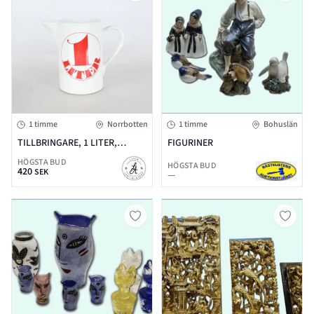
1 timme
Norrbotten
1 timme
Bohuslän
TILLBRINGARE, 1 LITER,
FIGURINER
GUSTAVSBERG
HÖGSTA BUD
HÖGSTA BUD
420
SEK
—