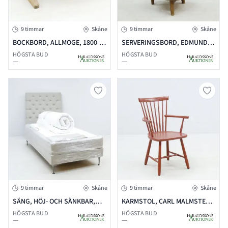
9 timmar
Skåne
9 timmar
Skåne
BOCKBORD, ALLMOGE, 1800-
SERVERINGSBORD, EDMUND
TAL
JÖRGENSEN, DANMARK,
HÖGSTA BUD
HÖGSTA BUD
—
—
VALNÖT
9 timmar
Skåne
9 timmar
Skåne
SÄNG, HÖJ- OCH SÄNKBAR,
KARMSTOL, CARL MALMSTEN,
EKENS ESSENS, 105X200CM,
LILLA ÅLAND, STOLAB, RÖD
HÖGSTA BUD
HÖGSTA BUD
—
—
MED GAVEL