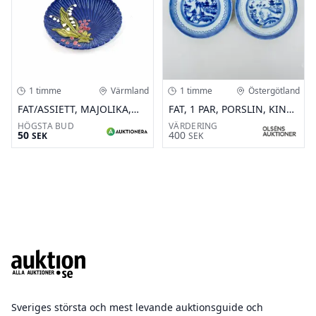
1 timme
Värmland
1 timme
Östergötland
FAT/ASSIETT, MAJOLIKA,
FAT, 1 PAR, PORSLIN, KINA,
TYSKLAND, KERAMIK. D:
QIANLONG (1736-1795)
HÖGSTA BUD
VÄRDERING
50
400
SEK
SEK
19,5CM.
Footer
Sveriges största och mest levande auktionsguide och