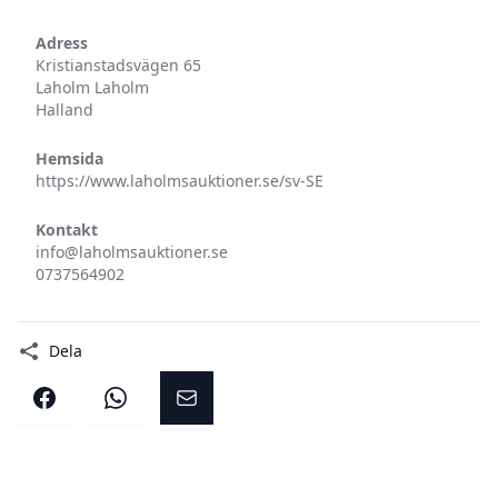
Adress
Kristianstadsvägen 65
Laholm Laholm
Halland
Hemsida
https://www.laholmsauktioner.se/sv-SE
Kontakt
info@laholmsauktioner.se
0737564902
Dela
Dela på facebook
Dela på WhatsApp
Dela på E-post