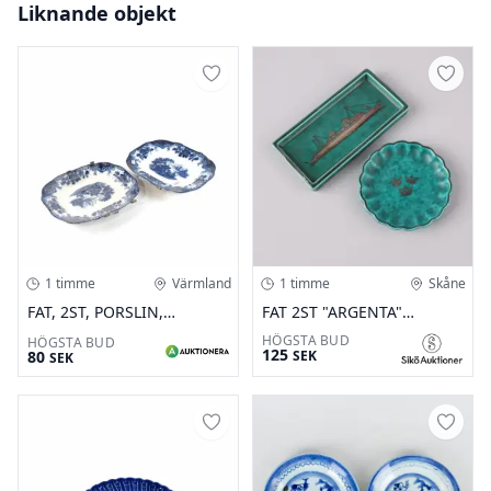
Liknande objekt
1 timme
Värmland
1 timme
Skåne
FAT, 2ST, PORSLIN,
FAT 2ST "ARGENTA"
RÖRSTRAND. L: 31,5CM.
GUSTAVSBERG. L=15,5 &
HÖGSTA BUD
HÖGSTA BUD
125
MINDRE
80
SEK
SEK