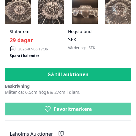
BILD 9 AV 2 FAT. HUMPPILA, FINLAND.
BILD 10 AV 2 FAT. HUMPPILA, FINLAND.
BILD 11 AV 2 FAT. HUMPP
BILD 12 
Slutar om
Högsta bud
SEK
29 dagar
Värdering: - SEK
2026-07-08 17:06
Spara i kalender
Gå till auktionen
Beskrivning
Mäter ca: 6,5cm höga & 27cm i diam.
Product options
Favoritmarkera
Laholms Auktioner