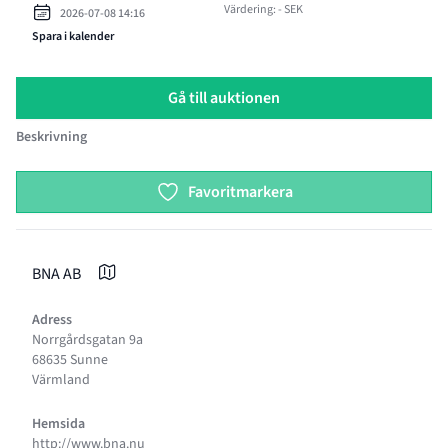
Värdering: - SEK
2026-07-08 14:16
Spara i kalender
Gå till auktionen
Beskrivning
Product options
Favoritmarkera
BNA AB
Adress
Norrgårdsgatan 9a
68635 Sunne
Värmland
Hemsida
http://www.bna.nu