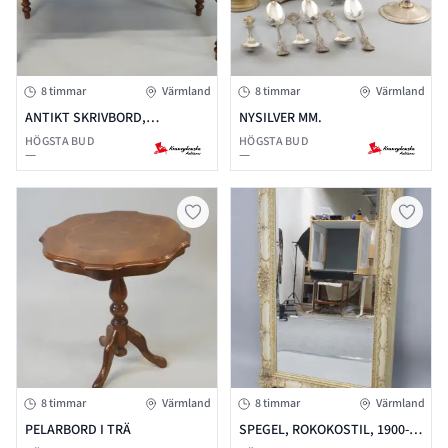
8 timmar
Värmland
8 timmar
Värmland
ANTIKT SKRIVBORD,
NYSILVER MM.
NYRENÄSSANS STIL, SENT
HÖGSTA BUD
HÖGSTA BUD
—
—
1800-TAL
8 timmar
Värmland
8 timmar
Värmland
PELARBORD I TRÄ
SPEGEL, ROKOKOSTIL, 1900-