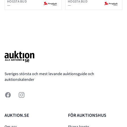
TAL
HÖGSTA BUD
HÖGSTA BUD
—
—
Footer
Sveriges största och mest levande auktionsguide och
auktionskalender
Facebook
Instagram
AUKTION.SE
FÖR AUKTIONSHUS
Om oss
Skapa konto