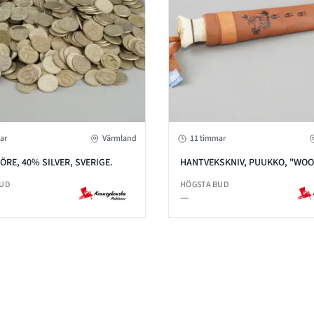
ar
Värmland
11 timmar
ÖRE, 40% SILVER, SVERIGE.
HANTVEKSKNIV, PUUKKO, "WO
JEWEL" FINLAND
BUD
HÖGSTA BUD
—