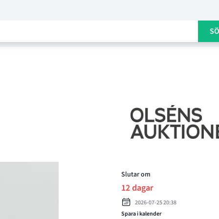
S
Product options
Slutar om
12 dagar
2026-07-25 20:38
Spara i kalender