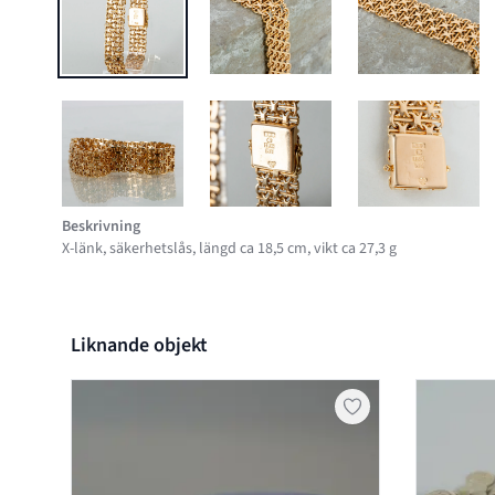
BILD 1 AV ARMBAND, 18K GULD, BGH STOCKHOLM 1963
BILD 2 AV ARMBAND, 18K GULD, 
BILD 3 AV 
BILD 5 AV ARMBAND, 18K GULD, BGH STOCKHOLM 1963
BILD 6 AV ARMBAND, 18K GULD, 
BILD 7 AV 
Beskrivning
X-länk, säkerhetslås, längd ca 18,5 cm, vikt ca 27,3 g
Liknande objekt