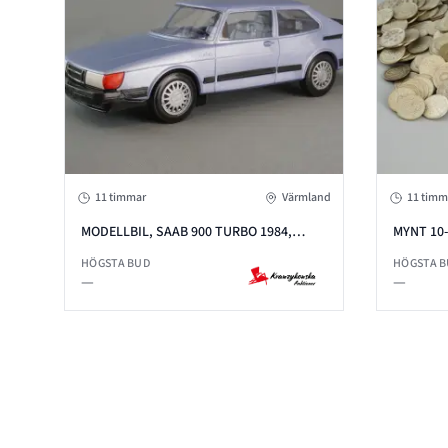
11 timmar
Värmland
11 timm
MODELLBIL, SAAB 900 TURBO 1984,
MYNT 10-
FINLAND
HÖGSTA BUD
HÖGSTA 
—
—