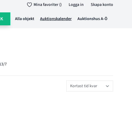
Mina favoriter ()
Logga in
Skapa konto
ÖK
Alla objekt
Auktionskalender
Auktionshus A-Ö
 13/7
Sort