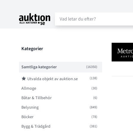
Auktion.se
Filter
Objektlist
Kategorier
Samtliga kategorier
(16350)
(138)
Utvalda objekt av auktion.se
Allmoge
(30)
Båtar & Tillbehör
(6)
Belysning
(849)
Böcker
(78)
Bygg & Trädgård
(381)