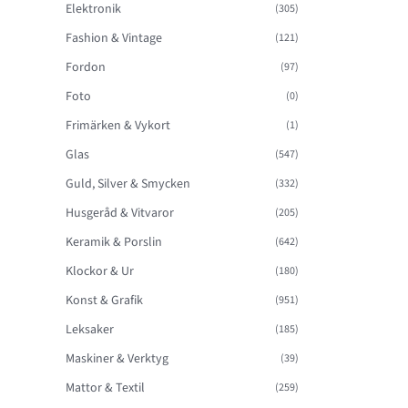
Elektronik
(305)
Fashion & Vintage
(121)
Fordon
(97)
Foto
(0)
Frimärken & Vykort
(1)
Glas
(547)
Guld, Silver & Smycken
(332)
Husgeråd & Vitvaror
(205)
Keramik & Porslin
(642)
Klockor & Ur
(180)
Konst & Grafik
(951)
Leksaker
(185)
Maskiner & Verktyg
(39)
Mattor & Textil
(259)