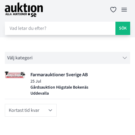
Auktion.se
Öppn
SÖK
Filter
Välj kategori
Objektlistning för auktion
Farmarauktioner Sverige AB
25 Jul
Gårdsauktion Högstale Bokenäs
Uddevalla
Sort