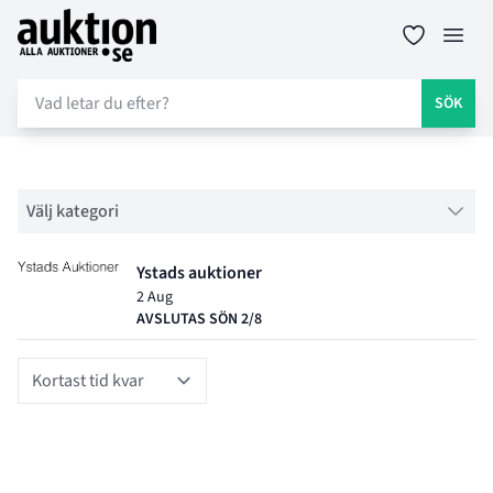
Auktion.se
Öppn
SÖK
Filter
Välj kategori
Objektlistning för auktion
Ystads auktioner
2 Aug
AVSLUTAS SÖN 2/8
Sort