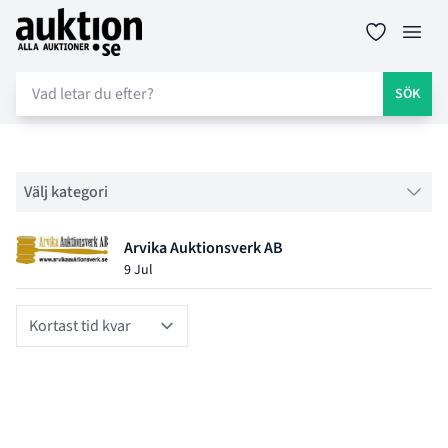
Auktion.se
Öppn
SÖK
Filter
Välj kategori
Objektlistning för auktion
Arvika Auktionsverk AB
9 Jul
Sort