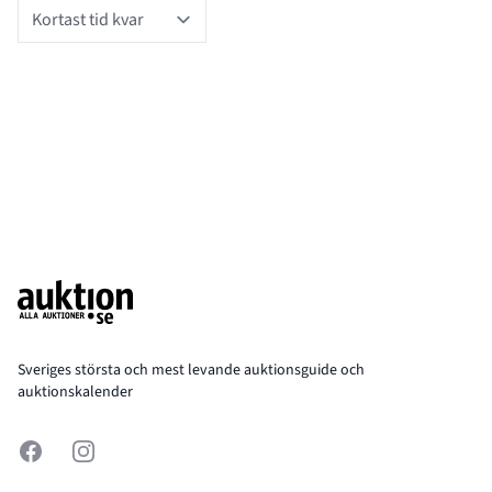
Sort
Footer
Sveriges största och mest levande auktionsguide och
auktionskalender
Facebook
Instagram