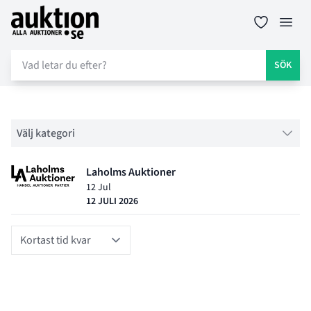
Auktion.se
Öppn
SÖK
Filter
Välj kategori
Objektlistning för auktion
Laholms Auktioner
12 Jul
12 JULI 2026
Sort