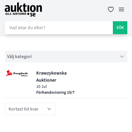
Auktion.se
Öppn
SÖK
Filter
Välj kategori
Objektlistning för auktion
Krawzykowska
Auktioner
10 Jul
Förhandsvisning 10/7
Sort