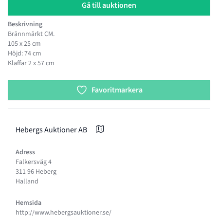
Gå till auktionen
Beskrivning
Brännmärkt CM.
105 x 25 cm
Höjd: 74 cm
Klaffar 2 x 57 cm
Product options
Favoritmarkera
Hebergs Auktioner AB
Adress
Falkersväg 4
311 96 Heberg
Halland
Hemsida
http://www.hebergsauktioner.se/