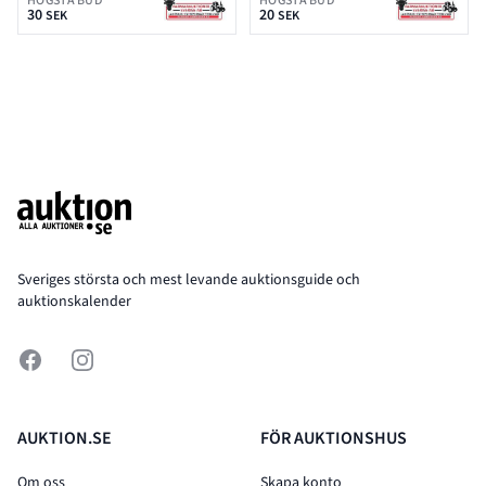
HÖGSTA BUD
HÖGSTA BUD
30
20
SEK
SEK
Footer
Sveriges största och mest levande auktionsguide och
auktionskalender
Facebook
Instagram
AUKTION.SE
FÖR AUKTIONSHUS
Om oss
Skapa konto