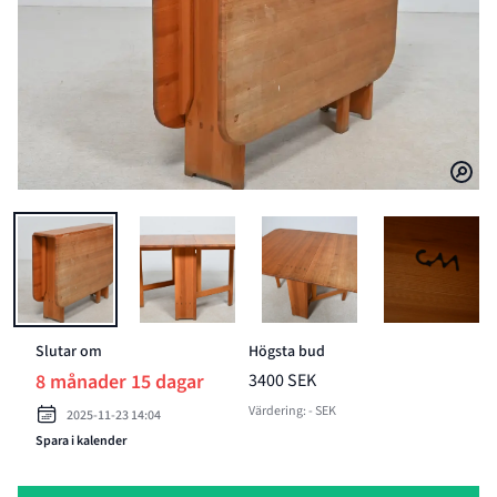
BILD 1 AV CARL MALMSTEN "HÄRJEDALEN" SLAGBORD
BILD 2 AV CARL MALMSTEN "HÄRJEDALEN" SL
BILD 3 AV CARL MALMSTEN
BILD 4 A
Slutar om
Högsta bud
8 månader 15 dagar
3400 SEK
Värdering: - SEK
2025-11-23 14:04
Spara i kalender