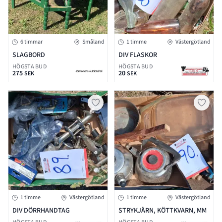
6 timmar
Småland
1 timme
Västergötland
SLAGBORD
DIV FLASKOR
HÖGSTA BUD
HÖGSTA BUD
275
20
SEK
SEK
1 timme
Västergötland
1 timme
Västergötland
DIV DÖRRHANDTAG
STRYKJÄRN, KÖTTKVARN, MM