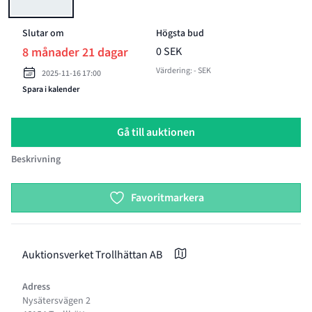
Slutar om
Högsta bud
8 månader 21 dagar
0 SEK
Värdering: - SEK
2025-11-16 17:00
Spara i kalender
Gå till auktionen
Beskrivning
Product options
Favoritmarkera
Auktionsverket Trollhättan AB
Adress
Nysätersvägen 2