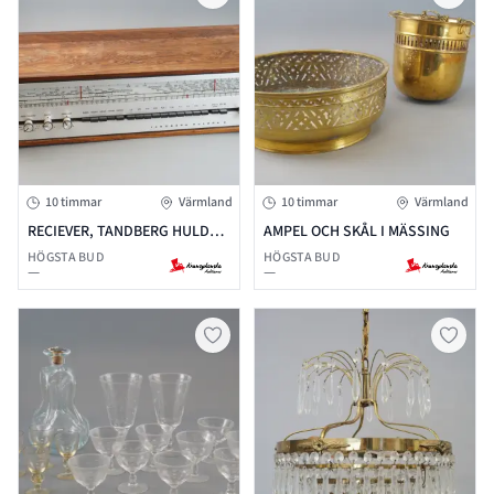
10 timmar
Värmland
10 timmar
Värmland
RECIEVER, TANDBERG HULDRA
AMPEL OCH SKÅL I MÄSSING
9, 60-TAL
HÖGSTA BUD
HÖGSTA BUD
—
—