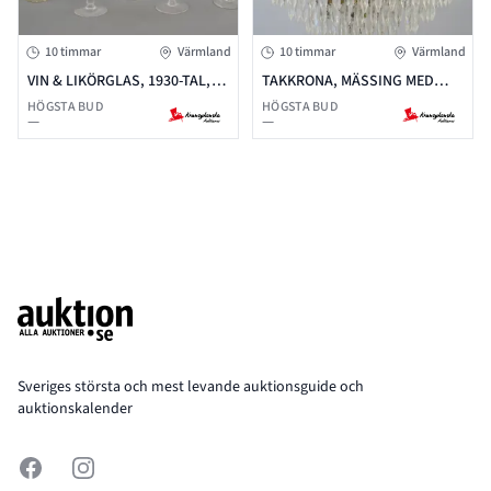
10 timmar
Värmland
10 timmar
Värmland
VIN & LIKÖRGLAS, 1930-TAL,
TAKKRONA, MÄSSING MED
HOLMEGAARD KLUCK KARAFF.
PRISMOR, 1900-TAL
HÖGSTA BUD
HÖGSTA BUD
—
—
Footer
Sveriges största och mest levande auktionsguide och
auktionskalender
Facebook
Instagram