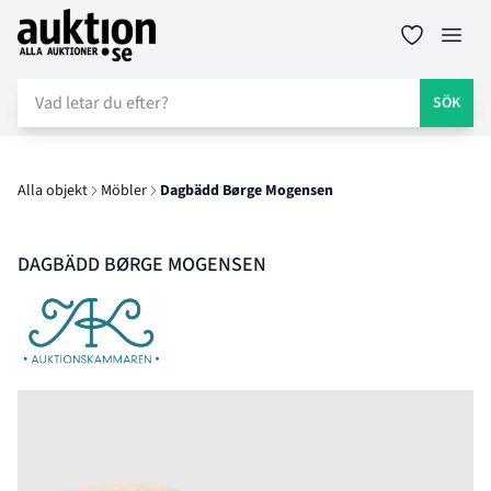
Auktion.se
Öppn
SÖK
Alla objekt
Möbler
Dagbädd Børge Mogensen
DAGBÄDD BØRGE MOGENSEN