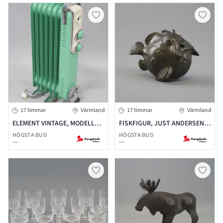
17 timmar
Värmland
17 timmar
Värmland
ELEMENT VINTAGE, MODELL
FISKFIGUR, JUST ANDERSEN,
8250, 1950
DANMARK
HÖGSTA BUD
HÖGSTA BUD
—
—
TALSRETRODESIGN.