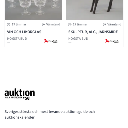
17 timmar
Värmland
17 timmar
Värmland
VIN OCH LIKÖRGLAS
SKULPTUR, ÄLG, JÄRNSMIDE
HÖGSTA BUD
HÖGSTA BUD
—
—
Footer
Sveriges största och mest levande auktionsguide och
auktionskalender