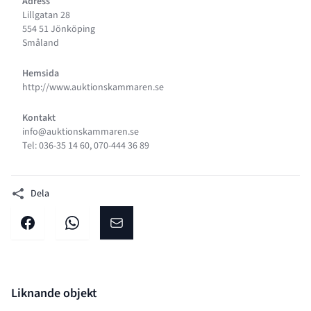
Adress
Lillgatan 28
554 51 Jönköping
Småland
Hemsida
http://www.auktionskammaren.se
Kontakt
info@auktionskammaren.se
Tel: 036-35 14 60, 070-444 36 89
Dela
Dela på facebook
Dela på WhatsApp
Dela på E-post
Liknande objekt