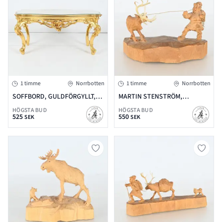
1 timme
Norrbotten
1 timme
Norrbotten
SOFFBORD, GULDFÖRGYLLT,
MARTIN STENSTRÖM,
ROKOKO STIL, 1900 TALETS
TRÄSKULPTUR, SAME MED
HÖGSTA BUD
HÖGSTA BUD
SLUT
REN, SIGNERAD MS
525
550
SEK
SEK