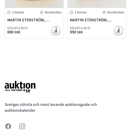
1 timme
Norrbotten
1 timme
Norrbotten
MARTIN STENSTRÖM,
MARTIN STENSTRÖM,
TRÄSKULPTUR, ÄLGTJUR OCH
TRÄSKULPTUR, SAME MED
HÖGSTA BUD
HÖGSTA BUD
HUND, SIGNERAD MS
PACKREN OCH HUND,
690
550
SEK
SEK
SIGNERAD MS
Footer
Sveriges största och mest levande auktionsguide och
auktionskalender
Facebook
Instagram