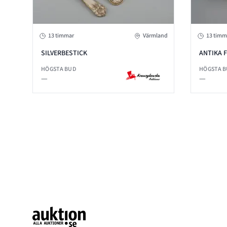
13 timmar
Värmland
13 timm
SILVERBESTICK
ANTIKA F
HÖGSTA BUD
HÖGSTA 
—
—
Footer