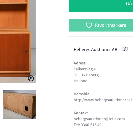
Gå 
Favoritmarkera
Hebergs Auktioner AB
Adress
Falkersväg 4
311 96 Heberg
Halland
Hemsida
http://www.hebergsauktioner.se/
KARL ANDERSSON´S
GENSEN, BRA BOHAG, KARL ANDERSSON´S
 BOKHYLLA, BØRGE MOGENSEN, BRA BOHAG, KARL ANDERSSON´S
BILD 4 AV BOKHYLLA, BØRGE MOGENSEN, BRA BOHAG, KARL A
Kontakt
hebergsauktioner@telia.com
Tel: 0346-515 40