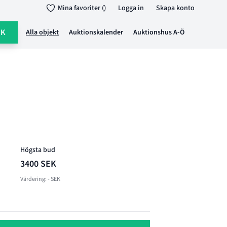
Mina favoriter ()
Logga in
Skapa konto
ÖK
Alla objekt
Auktionskalender
Auktionshus A-Ö
Högsta bud
3400 SEK
Värdering: - SEK