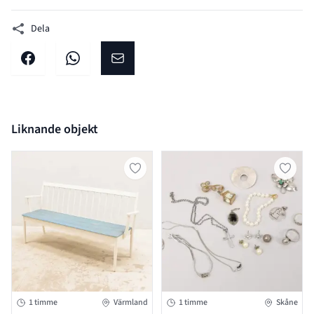
Dela
Dela på facebook
Dela på WhatsApp
Dela på E-post
Liknande objekt
1 timme
Värmland
1 timme
Skåne