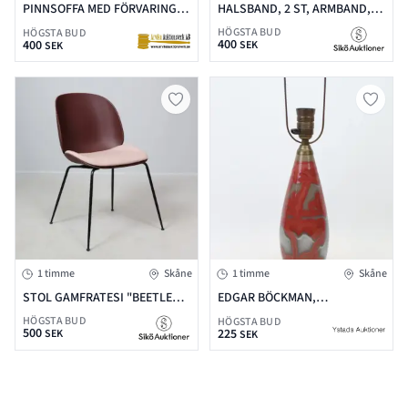
PINNSOFFA MED FÖRVARING,
HALSBAND, 2 ST, ARMBAND,
EDSBYVERKEN, 1900-TALETS
BROSCH, RINGAR, HÄNGE,
HÖGSTA BUD
HÖGSTA BUD
400
ANDRA HÄLFT, SITS KLÄDD I
SILVER V=46 G + ARMBAND,
400
SEK
SEK
GALON, B: 161CM
BROSCH OCH ÖRHÄNGE
(BRUKSSLITAGE)
1 timme
Skåne
1 timme
Skåne
STOL GAMFRATESI "BEETLE
EDGAR BÖCKMAN,
CHAIR" GUBI, METALL &
BORDSLAMPA, KERAMIK,
HÖGSTA BUD
HÖGSTA BUD
500
PLAST, MED TEXTILSITS
HÖGANÄSBOLAGET, 30/40-TAL.
225
SEK
SEK