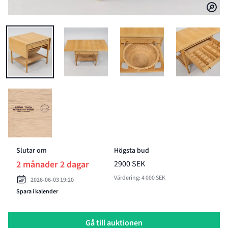
BILD 1 AV SYBORD, HANS J WEGNER "AT-33", ANDREAS TUCK, DAN
BILD 2 AV SYBORD, HANS J WEGNER "AT-33", A
BILD 3 AV SYBORD, HANS J 
BILD 4 AV
BILD 5 AV SYBORD, HANS J WEGNER "AT-33", ANDREAS TUCK, DAN
Slutar om
Högsta bud
2 månader 2 dagar
2900 SEK
Värdering: 4 000 SEK
2026-06-03 19:20
Spara i kalender
Gå till auktionen