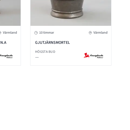
Värmland
10 timmar
Värmland
 N.A
GJUTJÄRNSMORTEL
HÖGSTA BUD
—