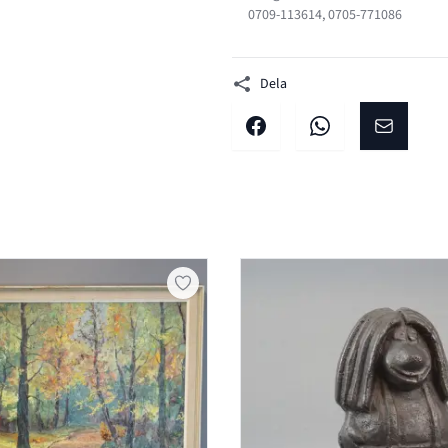
0709-113614, 0705-771086
Dela
Dela på facebook
Dela på WhatsApp
Dela på E-