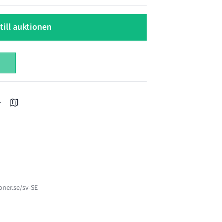
till auktionen
r
ner.se/sv-SE