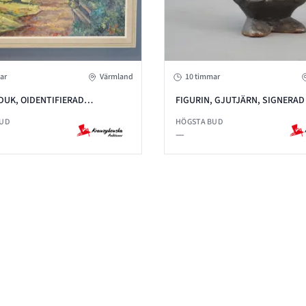
ar
Värmland
10 timmar
DUK, OIDENTIFIERAD
FIGURIN, GJUTJÄRN, SIGNERAD
R, SIGNERAD
BUD
HÖGSTA BUD
—