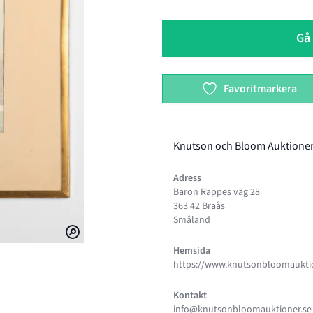
Gå 
Favoritmarkera
Knutson och Bloom Auktione
Adress
Baron Rappes väg 28
363 42 Braås
Småland
Hemsida
https://www.knutsonbloomauktio
Kontakt
info@knutsonbloomauktioner.se