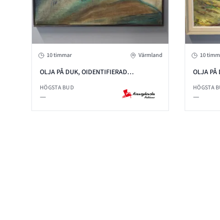
10 timmar
Värmland
10 timm
OLJA PÅ DUK, OIDENTIFIERAD
OLJA PÅ 
KONSTNÄR, SIGNERAD
KONSTNÄ
HÖGSTA BUD
HÖGSTA 
—
—
Footer