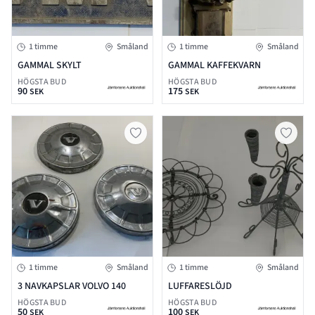
1 timme
Småland
1 timme
Småland
GAMMAL SKYLT
GAMMAL KAFFEKVARN
HÖGSTA BUD
HÖGSTA BUD
90
175
SEK
SEK
1 timme
Småland
1 timme
Småland
3 NAVKAPSLAR VOLVO 140
LUFFARESLÖJD
HÖGSTA BUD
HÖGSTA BUD
50
100
SEK
SEK