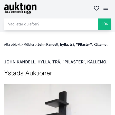
Auktion.se
Öppn
SÖK
Alla objekt
Möbler
John Kandell, hylla, trä, "Pilaster", Källemo.
JOHN KANDELL, HYLLA, TRÄ, "PILASTER", KÄLLEMO.