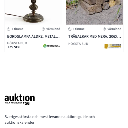
1 timme
Värmland
1 timme
Värmland
BORDSLAMPA ÄLDRE, METALL.
TRÄBALKAR MED MERA. 206X
H:39,5CM.
17X 17CM LÄNGSTA DELEN.
HÖGSTA BUD
HÖGSTA BUD
125
SEK
—
Footer
Sveriges största och mest levande auktionsguide och
auktionskalender