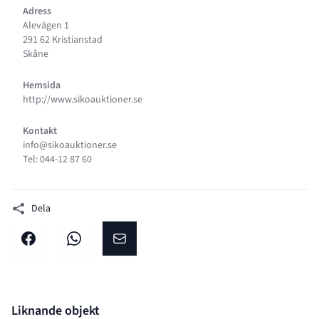
Adress
Alevägen 1
291 62 Kristianstad
Skåne
Hemsida
http://www.sikoauktioner.se
Kontakt
info@sikoauktioner.se
Tel: 044-12 87 60
Dela
Dela på facebook
Dela på WhatsApp
Dela på E-post
Liknande objekt