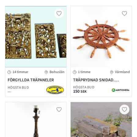
14 timmar
Bohuslän
1 timme
Värmland
FÖRGYLLDA TRÄPANELER
TRÄPRYDNAD SNIDAD.
D:60CM.
HÖGSTA BUD
HÖGSTA BUD
150
—
SEK