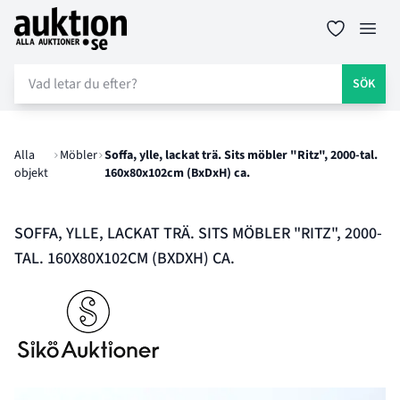
Auktion.se
Öppn
SÖK
Alla
Möbler
Soffa, ylle, lackat trä. Sits möbler "Ritz", 2000-tal.
objekt
160x80x102cm (BxDxH) ca.
SOFFA, YLLE, LACKAT TRÄ. SITS MÖBLER "RITZ", 2000-
TAL. 160X80X102CM (BXDXH) CA.