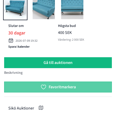
BILD 1 AV SOFFA, YLLE, LACKAT TRÄ. SITS MÖBLER "RITZ", 2000-T
BILD 2 AV SOFFA, YLLE, LACKAT TRÄ. SITS MÖB
BILD 3 AV SOFFA, YLLE, LAC
Slutar om
Högsta bud
30 dagar
400 SEK
Värdering: 2 000 SEK
2026-07-09 19:32
Spara i kalender
Gå till auktionen
Beskrivning
Product options
Favoritmarkera
Sikö Auktioner