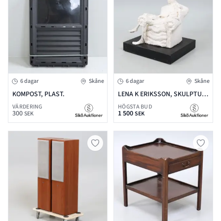
6 dagar
Skåne
6 dagar
Skåne
KOMPOST, PLAST.
LENA K ERIKSSON, SKULPTUR
PÅ METALLFUNDAMET MED
VÄRDERING
HÖGSTA BUD
300
1 500
HJUL, KONSTMASSA,
SEK
SEK
OSIGNERAD, H=96 INK
FUNDAMENT, FUNDAMENT
80X70, PROVENIENS LENA K
ERIKSSONS DÖDSBO