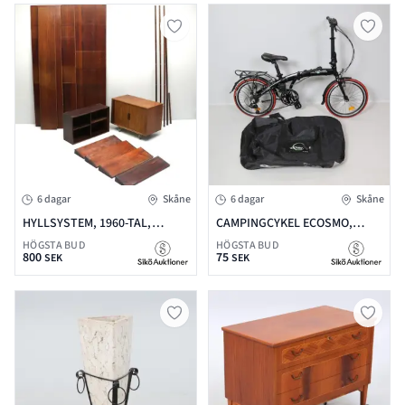
6 dagar
Skåne
6 dagar
Skåne
HYLLSYSTEM, 1960-TAL,
CAMPINGCYKEL ECOSMO,
DANMARK, PALISANDER, 4
HOPFÄLLBAR I VÄSKA
HÖGSTA BUD
HÖGSTA BUD
800
75
VÄGGSKIVOR, 2 SKÅP, 4
SEK
SEK
HYLLPLAN, HÖJD 237 CM,
BREDD 234 CM, CITES-INTYG
MEDFÖLJER