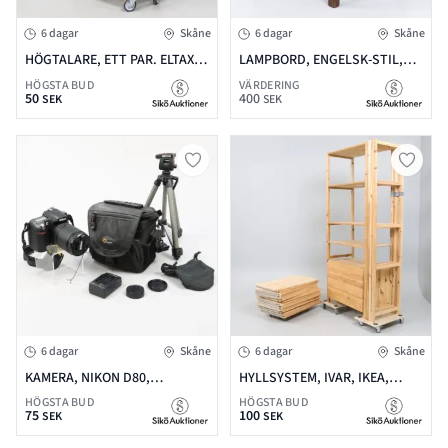
6 dagar
Skåne
6 dagar
Skåne
HÖGTALARE, ETT PAR. ELTAX
LAMPBORD, ENGELSK-STIL,
SUMMIT FRONT, H=84
1900-TALETS SENARE HÄLFT.
HÖGSTA BUD
VÄRDERING
50
400
51X61X51 CM (BXDXH)
SEK
SEK
6 dagar
Skåne
6 dagar
Skåne
KAMERA, NIKON D80,
HYLLSYSTEM, IVAR, IKEA,
OBJEKTIV 18-135 MM, VÄSKA
FURU
HÖGSTA BUD
HÖGSTA BUD
75
100
OCH STATIV
SEK
SEK