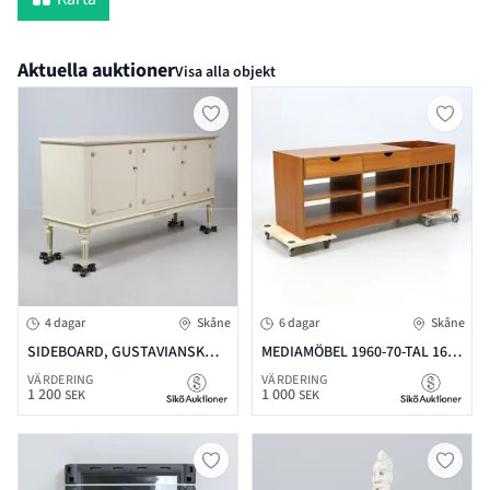
Aktuella auktioner
Visa alla objekt
4 dagar
Skåne
6 dagar
Skåne
SIDEBOARD, GUSTAVIANSK
MEDIAMÖBEL 1960-70-TAL 161
STIL, 160 X 47, H = 89
X 50 H=62 OCH LÄNGRE
VÄRDERING
VÄRDERING
1 200
1 000
SEK
SEK