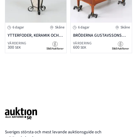
6 dagar
Skåne
6 dagar
Skåne
YTTERFODER, KERAMIK OCH
BRÖDERNA GUSTAVSSONS
SMIDE, H=61
TRÄINDUSTRI, MARKARYD,
VÄRDERING
VÄRDERING
300
600
1950-TAL MAHOGNY, , BREDD
SEK
SEK
91 CM, DJUP 46 CM, HÖJD 67
CM, EN NYCKEL
Footer
Sveriges största och mest levande auktionsguide och