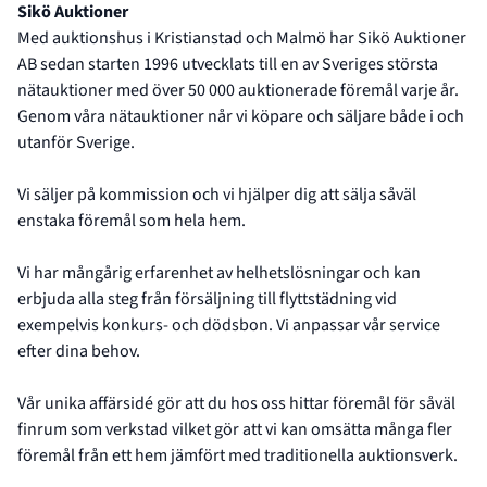
Auktionshusets profil
Sikö Auktioner
Med auktionshus i Kristianstad och Malmö har Sikö Auktioner
AB sedan starten 1996 utvecklats till en av Sveriges största
nätauktioner med över 50 000 auktionerade föremål varje år.
Genom våra nätauktioner når vi köpare och säljare både i och
utanför Sverige.
Vi säljer på kommission och vi hjälper dig att sälja såväl
enstaka föremål som hela hem.
Vi har mångårig erfarenhet av helhetslösningar och kan
erbjuda alla steg från försäljning till flyttstädning vid
exempelvis konkurs- och dödsbon. Vi anpassar vår service
efter dina behov.
Vår unika affärsidé gör att du hos oss hittar föremål för såväl
finrum som verkstad vilket gör att vi kan omsätta många fler
föremål från ett hem jämfört med traditionella auktionsverk.