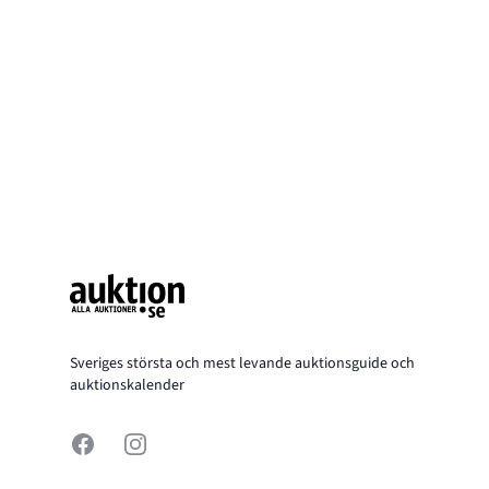
Footer
Sveriges största och mest levande auktionsguide och
auktionskalender
Facebook
Instagram